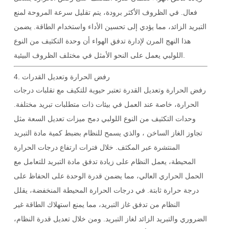
فعال. في الظروف الأكثر برودة، يتم تقليل سرعة المروحة لمنع
التبريد الزائد، مما يؤدي إلى تحسين الأداء واستخدام الطاقة. يضمن
هذا النهج المرن لإدارة تدفق الهواء أن
وحدة التكثيف من النوع
يعمل على النحو الأمثل في مختلف الظروف البيئية.
اللولبي
رفض الحرارة وتعديل القدرات
4.
رفض الحرارة وتعديل القدرة
تعتبر حيوية للتكيف مع تقلبات درجات
الحرارة، خاصة عند العمل في بيئات ذات متطلبات تبريد مختلفة.
وحدات التكثيف من النوع اللولبي
دمج ميزات تعديل السعة مثل
تجاوز الغاز الساخن
، والذي يسمح للنظام بضبط كمية مادة التبريد
المنتشرة عبر المكثف. خلال فترات ارتفاع درجات الحرارة
المحيطة، يعمل النظام على زيادة تدفق مادة التبريد للتعامل مع
الحمل الحراري العالي، مما يضمن قدرة الوحدة على الحفاظ على
درجة حرارة ثابتة. في درجات الحرارة المحيطة المنخفضة، يقلل
النظام من تدفق غاز التبريد، مما يمنع استهلاك الطاقة غير
الضروري والتبريد الزائد لغاز التبريد. ومن خلال تعديل قدرة النظام،