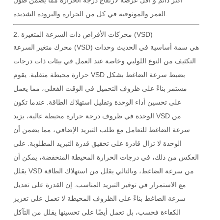
أكثر
دائم
و
أقل عرضة لارتفاع درجة الحرارة
مما يضمن طول
العمر والموثوقية في كل من الحرارة والبرودة الشديدة.
محركات الأقراص ذات السرعة المتغيرة (VSD)
2.
هي سمة أساسية في الحديث
وحدات
محرك متغير السرعة (VSD)
التكثيف من النوع اللولبي
وخاصة عند العمل في بيئات ذات درجات
حرارة محيطة متقلبة. يقوم VSD بضبط سرعة الضاغط بشكل
مستمر بناءً على ظروف التحميل في الوقت الفعلي، مما يعمل
على تحسين أداء الوحدة وتقليل استهلاك الطاقة. عندما تكون
الوحدة في ظروف درجة حرارة محيطة عالية، يزيد VSD من
سرعة الضاغط للتعامل مع طلب التبريد الإضافي، مما يضمن أن
الوحدة لا تزال قادرة على تحقيق قدرة التبريد المطلوبة. على
العكس من ذلك، في درجات الحرارة المحيطة المنخفضة، يمكن أن
يقلل VSD من سرعة الضاغط، وبالتالي يقلل من استهلاك الطاقة
مع الاستمرار في توفير التبريد المناسب. إن القدرة على تعديل
سرعة الضاغط بناءً على الظروف المحيطة لا تعمل على تعزيز
الكفاءة فحسب، بل تعمل أيضًا على تحسينها
يقلل من التآكل