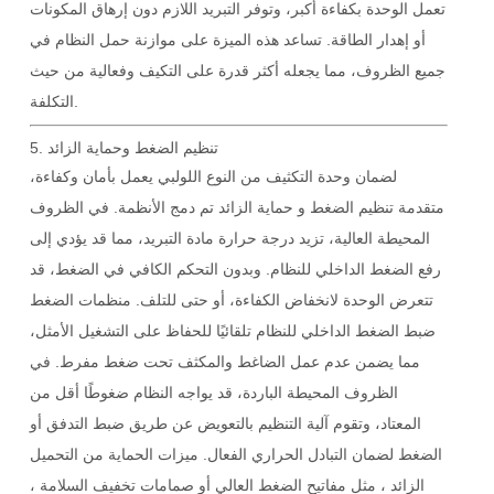
تعمل الوحدة بكفاءة أكبر، وتوفر التبريد اللازم دون إرهاق المكونات
أو إهدار الطاقة. تساعد هذه الميزة على موازنة حمل النظام في
جميع الظروف، مما يجعله أكثر قدرة على التكيف وفعالية من حيث
التكلفة.
تنظيم الضغط وحماية الزائد
5.
لضمان
وحدة التكثيف من النوع اللولبي
يعمل بأمان وكفاءة،
متقدمة
تنظيم الضغط
و
حماية الزائد
تم دمج الأنظمة. في الظروف
المحيطة العالية، تزيد درجة حرارة مادة التبريد، مما قد يؤدي إلى
رفع الضغط الداخلي للنظام. وبدون التحكم الكافي في الضغط، قد
تتعرض الوحدة لانخفاض الكفاءة، أو حتى للتلف.
منظمات الضغط
ضبط الضغط الداخلي للنظام تلقائيًا للحفاظ على التشغيل الأمثل،
مما يضمن عدم عمل الضاغط والمكثف تحت ضغط مفرط. في
الظروف المحيطة الباردة، قد يواجه النظام ضغوطًا أقل من
المعتاد، وتقوم آلية التنظيم بالتعويض عن طريق ضبط التدفق أو
الضغط لضمان التبادل الحراري الفعال.
ميزات الحماية من التحميل
الزائد
، مثل
مفاتيح الضغط العالي
أو
صمامات تخفيف السلامة
،