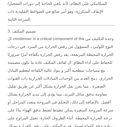
الميكانيكي
على النظام، لأنه يلغي الحاجة إلى دورات التشغيل/
الإيقاف المتكررة، وهو أمر شائع في الضواغط التقليدية ذات
السرعة الثابتة.
تصميم المكثف
3.
وحدة التكثيف من
ال condenser is a critical component of the
النوع اللولبي
، المسؤول عن رفض الحرارة من المبرد. في درجات
الحرارة المحيطة المرتفعة، يعد رفض الحرارة بكفاءة أمرًا ضروريًا
للحفاظ على أداء النظام. ال
لفائف المكثف
عادة ما تكون مصممة
مع
مساحات سطحية أكبر
و
مواد عالية الكفاءة
لتعظيم التبادل
الحراري. دمج العديد من الوحدات
المبادلات الحرارية ذات القنوات
الصغيرة
، مما يعزز نقل الحرارة بشكل أكبر عن طريق تقليل
مقاومة تدفق سائل التبريد، مما يؤدي إلى تبديد الحرارة بشكل
أفضل. بالإضافة إلى ذلك،
التحكم في المروحة متعدد المراحل
أو
سرعة المروحة المتغيرة
يمكن تنفيذها لضبط تدفق الهواء بناءً على
درجة الحرارة المحيطة. أثناء الظروف الحارة، تعمل المراوح على
زيادة تدفق الهواء لضمان قدرة المكثف على رفض الحرارة بشكل