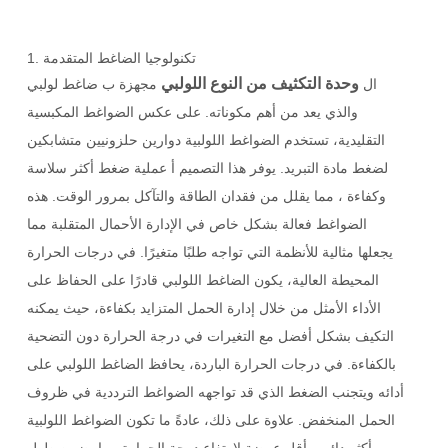
تكنولوجيا الضاغط المتقدمة
1.
وحدة التكثيف من النوع اللولبي
ال
مجهزة ب
ضاغط لولبي
والذي يعد من أهم مكوناته. على عكس الضواغط المكبسية
التقليدية، تستخدم الضواغط اللولبية دوارين حلزونيين متشابكين
لضغط مادة التبريد. يوفر هذا التصميم أ
عملية ضغط أكثر سلاسة
وكفاءة
، مما يقلل من فقدان الطاقة والتآكل بمرور الوقت. هذه
الضواغط فعالة بشكل خاص في الإدارة
الأحمال المتقلبة
مما
يجعلها مثالية للأنظمة التي تواجه طلبًا متغيرًا. في درجات الحرارة
المحيطة العالية، يكون الضاغط اللولبي قادرًا على الحفاظ على
الأداء الأمثل من خلال إدارة الحمل المتزايد بكفاءة، حيث يمكنه
التكيف بشكل أفضل مع التغيرات في درجة الحرارة دون التضحية
بالكفاءة. في درجات الحرارة الباردة، يحافظ الضاغط اللولبي على
أدائه ويتجنب الضغط الذي قد تواجهه الضواغط الترددية في ظروف
الحمل المنخفض. علاوة على ذلك، عادةً ما تكون الضواغط اللولبية