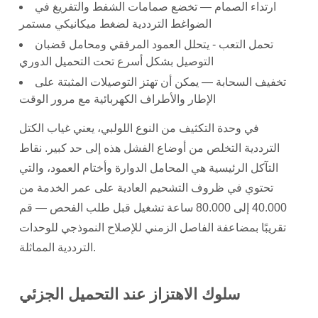
ارتداء الصمام
— تخضع صمامات الشفط والتفريغ في
الضواغط الترددية لضغط ميكانيكي مستمر
تحمل التعب
- يتحلل العمود المرفقي ومحامل قضبان
التوصيل بشكل أسرع تحت التحميل الدوري
تخفيف السحابة
— يمكن أن تهتز التوصيلات المثبتة على
الإطار والأطراف الكهربائية مع مرور الوقت
في وحدة التكثيف من النوع اللولبي، يعني غياب الكتل
الترددية التخلص من أوضاع الفشل هذه إلى حد كبير. نقاط
التآكل الرئيسية هي المحامل الدوارة وأختام العمود، والتي
تحتوي في ظروف التشحيم العادية على
عمر الخدمة من
40.000 إلى 80.000 ساعة تشغيل
قبل طلب الفحص — قم
تقريبًا بمضاعفة الفاصل الزمني للإصلاح النموذجي للوحدات
الترددية المماثلة.
سلوك الاهتزاز عند التحميل الجزئي