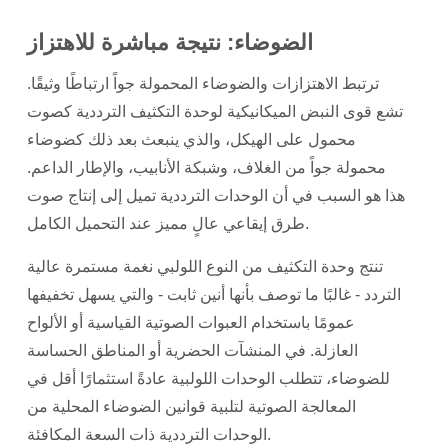
الضوضاء: نتيجة مباشرة للاهتزاز
ترتبط الاهتزازات والضوضاء المحمولة جواً ارتباطًا وثيقًا.
تشع قوى النبض الميكانيكية لوحدة التكثيف الترددية كصوت
محمول على الهيكل، والذي ينبعث بعد ذلك كضوضاء
محمولة جواً من الغلاف، وشبكة الأنابيب، والإطار الداعم.
هذا هو السبب في أن الوحدات الترددية تميل إلى إنتاج صوت
طرق إيقاعي عالٍ مميز عند التحميل الكامل.
تنتج وحدة التكثيف من النوع اللولبي نغمة مستمرة عالية
التردد - غالبًا ما توصف بأنها أنين ثابت - والتي يسهل تخفيفها
عمومًا باستخدام العبوات الصوتية القياسية أو الألواح
العازلة. في المنشآت الحضرية أو المناطق الحساسة
للضوضاء،
تتطلب الوحدات اللولبية عادةً استثمارًا أقل في
المعالجة الصوتية
لتلبية قوانين الضوضاء المحلية من
الوحدات الترددية ذات السعة المكافئة.