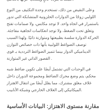
وعلى النقيض من ذلك، تستخدم وحدة التكثيف من النوع
اللولبي زوجًا من الدوارات الحلزونية المتشابكة التي تدور
باستمرار في اتجاه واحد. لا توجد مكابس، ولا صمامات تفتح
وتغلق تحت الضغط، ولا توجد انعكاسات اتجاهية مفاجئة.
الحركة الدوارة سلسة بطبيعتها ومتوازنة ذاتيًا. ولهذا السبب
توصف الضواغط اللولبية بأنها ذات خصائص
التوازن
الديناميكي الدوار
بينما تتميز الضواغط الترددية بـ
قوى
.
القصور الذاتي غير المتوازنة
في الوحدات التي تشتمل أيضًا على تكوين ضاغط شبه
محكم، يتم وضع محرك الضاغط ومجموعة الدوران داخل
غلاف مغلق مشترك، مما يقلل أيضًا من انتقال الاهتزاز
الميكانيكي إلى الغلاف الخارجي وشبكة الأنابيب.
مقارنة مستوى الاهتزاز: البيانات الأساسية