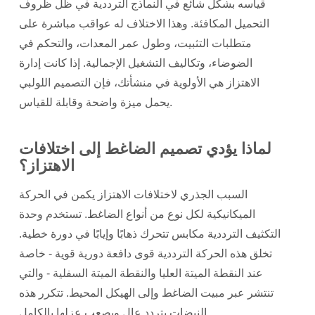
قياسه بشكل شائع في النماذج الترددية في ظل ظروف
التحميل المكافئة. وهذا الاختلاف له عواقب مباشرة على
متطلبات التثبيت، وطول عمر المعدات، والتحكم في
الضوضاء، وتكاليف التشغيل الإجمالية. إذا كانت إدارة
الاهتزاز هي الأولوية في منشأتك، فإن التصميم اللولبي
يحمل ميزة واضحة وقابلة للقياس.
لماذا يؤدي تصميم الضاغط إلى اختلافات
الاهتزاز؟
السبب الجذري لاختلافات الاهتزاز يكمن في الحركة
الميكانيكية لكل نوع من أنواع الضاغط. تستخدم وحدة
التكثيف الترددية مكابس تتحرك ذهابًا وإيابًا في دورة خطية.
تخلق هذه الحركة الترددية قوى دافعة دورية قوية - خاصة
عند النقطة الميتة العليا والنقطة الميتة السفلية - والتي
تنتشر عبر مبيت الضاغط وإلى الهيكل المحيط. تتكرر هذه
النبضات بتردد عالٍ ويصعب عزلها بالكامل.