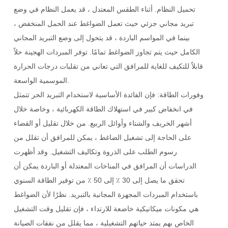
تحميل النظام. أثناء الطقس المعتدل ، قد يعمل النظام في وضع
تبريد مجاني جزئي حيث تعمل الضواغط عند الحمل المنخفض ،
بينما في المواسم الباردة ، قد يتحول إلى وضع التبريد المجاني
الكامل حيث يتم تجاوز الضواغط تمامًا. توفر المبردات الهجينة حلاً
قابلاً للتكيف للغاية للمرافق التي تعاني من تقلبات درجات الحرارة
الموسمية الواسعة.
وفورات الطاقة: فإن الفائدة الأساسية لاستخدام التبريد الحر تتمثل
في انخفاض كبير في استهلاك الطاقة الكهربائية ، وخاصة خلال
أشهر الخريف والشتاء وأوائل الربيع. من خلال تقليل أو القضاء
على الحاجة إلى تشغيل الضاغط ، يمكن للمرافق أن تقلل من
رسوم الطلب على الذروة وتكاليف التشغيل. وقد أظهرت
الدراسات أن المرافق في المناخات المعتدلة أو الباردة يمكن أن
تحقق ما يصل إلى 30 ٪ إلى 50 ٪ من توفير الطاقة السنوي
باستخدام المبردات المجهزة المجانية بالتبريد. نظرًا لأن الضواغط
هي مكونات ميكانيكية خاضعة للارتداء ، فإن تقليل وقت التشغيل
الخاص بهم يمتد حياتهم التشغيلية ، مما يقلل من نفقات الصيانة